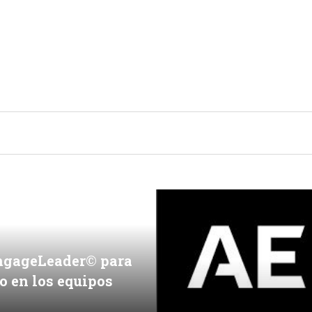
TENDENCIAS Y ESTILO DE VIDA
ngageLeader© para
to en los equipos