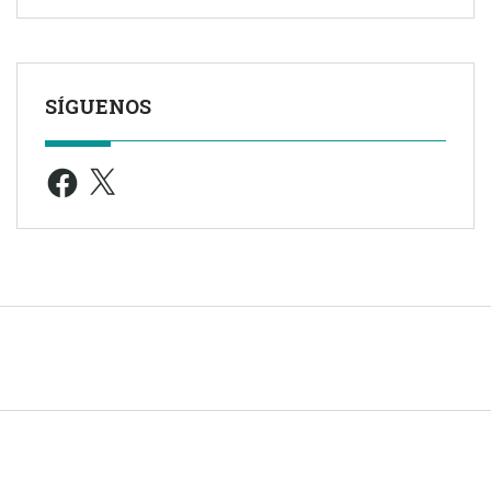
SÍGUENOS
Facebook
X
© 2005 -
2026
| TODOS LOS DERECHOS RESERVADOS |
Aviso leg