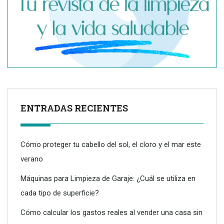
ENTRADAS RECIENTES
Cómo proteger tu cabello del sol, el cloro y el mar este
verano
Máquinas para Limpieza de Garaje: ¿Cuál se utiliza en
cada tipo de superficie?
Dreame advierte: no todos los purificadores de aire son
eficaces contra la alergia
Cómo calcular los gastos reales al vender una casa sin