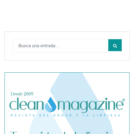
SegurChollo advierte de los límites del seguro médico
privado ante un contagio de hantavirus fuera de España