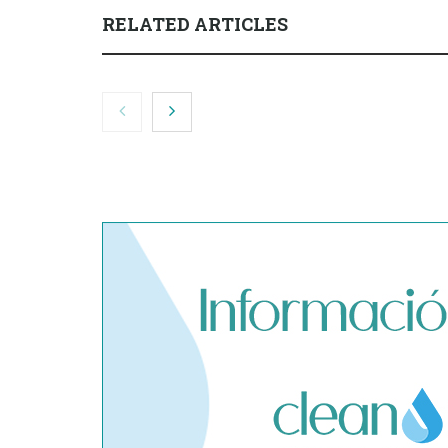
RELATED ARTICLES
El cofundador de Noctorial
SegurChollo
adquiere Amadeux para
límites del
impulsar un modelo más claro
privado ant
dentro del prop trading
hantavirus 