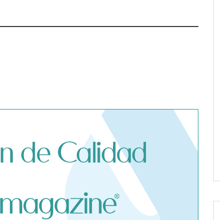
 advierte de los
 seguro médico
e un contagio de
fuera de España
Dreame advierte: no todos los
purificadores de aire son
eficaces contra la alergia