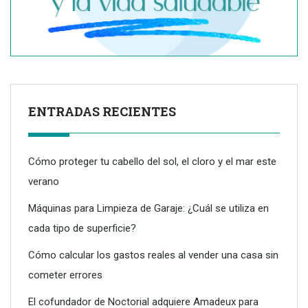
ENTRADAS RECIENTES
Cómo proteger tu cabello del sol, el cloro y el mar este
verano
Máquinas para Limpieza de Garaje: ¿Cuál se utiliza en
cada tipo de superficie?
Dreame advierte: no todos los purificadores de aire son
eficaces contra la alergia
Cómo calcular los gastos reales al vender una casa sin
cometer errores
El cofundador de Noctorial adquiere Amadeux para