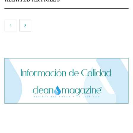
El cofundador de Noctorial adquiere Amadeux para
impulsar un modelo más claro dentro del prop trading