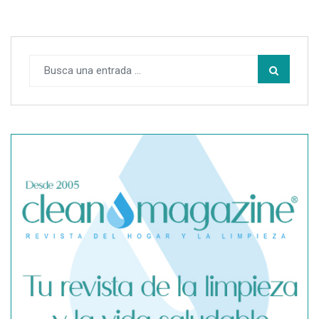
SegurChollo advierte de los límites del seguro médico
privado ante un contagio de hantavirus fuera de España