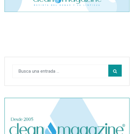
El cofundador de Noctorial adquiere Amadeux para
impulsar un modelo más claro dentro del prop trading
SegurChollo advierte de los límites del seguro médico
privado ante un contagio de hantavirus fuera de España