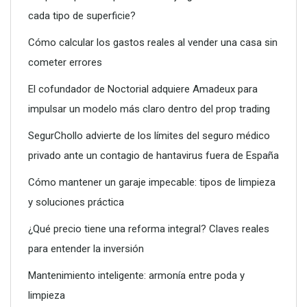
cada tipo de superficie?
Dreame advierte: no todos los purificadores de aire son
eficaces contra la alergia
Cómo calcular los gastos reales al vender una casa sin
cometer errores
El cofundador de Noctorial adquiere Amadeux para
impulsar un modelo más claro dentro del prop trading
SegurChollo advierte de los límites del seguro médico
privado ante un contagio de hantavirus fuera de España
Cómo mantener un garaje impecable: tipos de limpieza
y soluciones práctica
¿Qué precio tiene una reforma integral? Claves reales
para entender la inversión
Conoce todos los servicios que puede ofrecerte un vivero
Mantenimiento inteligente: armonía entre poda y
limpieza