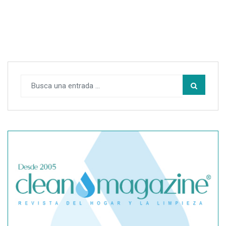
SegurChollo advierte de los límites del seguro médico
privado ante un contagio de hantavirus fuera de España