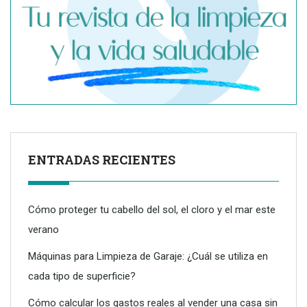
ENTRADAS RECIENTES
Cómo proteger tu cabello del sol, el cloro y el mar este
verano
Máquinas para Limpieza de Garaje: ¿Cuál se utiliza en
cada tipo de superficie?
Dreame advierte: no todos los purificadores de aire son
eficaces contra la alergia
Cómo calcular los gastos reales al vender una casa sin