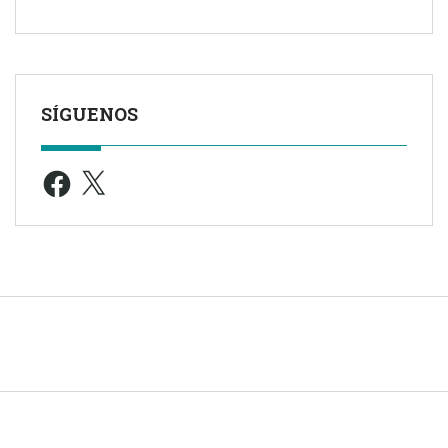
SÍGUENOS
Facebook
X
© 2005 -
2026
| TODOS LOS DERECHOS RESERVADOS |
Aviso leg