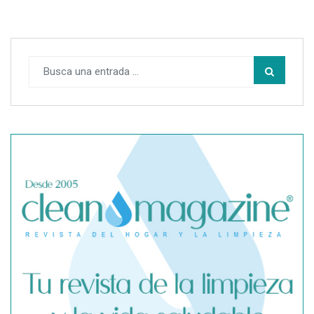
SegurChollo advierte de los límites del seguro médico
privado ante un contagio de hantavirus fuera de España