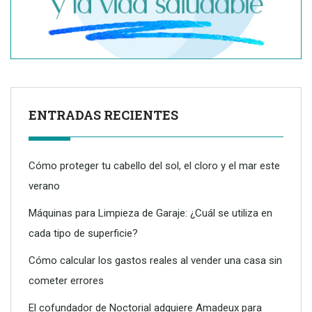
ENTRADAS RECIENTES
Cómo proteger tu cabello del sol, el cloro y el mar este
verano
Máquinas para Limpieza de Garaje: ¿Cuál se utiliza en
cada tipo de superficie?
Dreame advierte: no todos los purificadores de aire son
eficaces contra la alergia
Cómo calcular los gastos reales al vender una casa sin
cometer errores
El cofundador de Noctorial adquiere Amadeux para