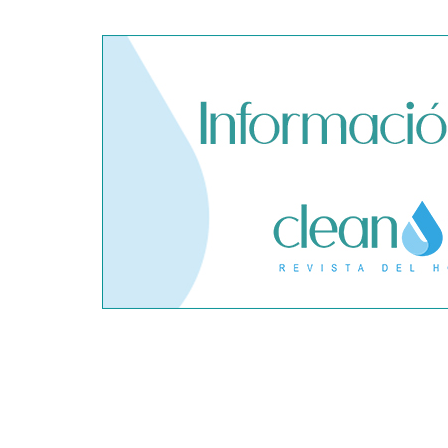
El cofundador de Noctorial
SegurChollo
adquiere Amadeux para
límites del
impulsar un modelo más claro
privado ant
dentro del prop trading
hantavirus 
Conoce todos los servicios que
SPI Tecnolo