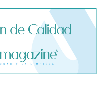
 advierte de los
 seguro médico
e un contagio de
fuera de España
Dreame advierte: no todos los
purificadores de aire son
eficaces contra la alergia
gías reconoce la
Poliéster Casariche lidera la