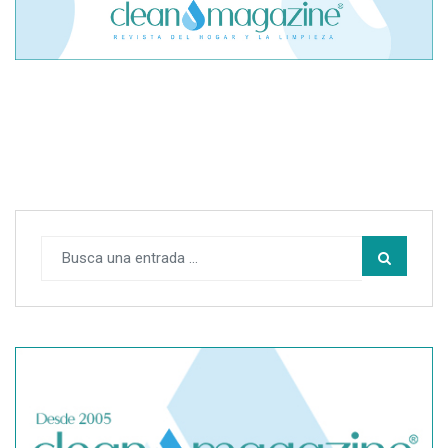
El cofundador de Noctorial adquiere Amadeux para
impulsar un modelo más claro dentro del prop trading
SegurChollo advierte de los límites del seguro médico
privado ante un contagio de hantavirus fuera de España