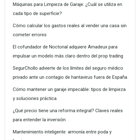
Máquinas para Limpieza de Garaje: ¿Cuál se utiliza en
cada tipo de superficie?
Dreame advierte: no todos los purificadores de aire son
eficaces contra la alergia
Cómo calcular los gastos reales al vender una casa sin
cometer errores
El cofundador de Noctorial adquiere Amadeux para
impulsar un modelo más claro dentro del prop trading
SegurChollo advierte de los límites del seguro médico
privado ante un contagio de hantavirus fuera de España
Cómo mantener un garaje impecable: tipos de limpieza
y soluciones práctica
¿Qué precio tiene una reforma integral? Claves reales
para entender la inversión
Conoce todos los servicios que puede ofrecerte un vivero
Mantenimiento inteligente: armonía entre poda y