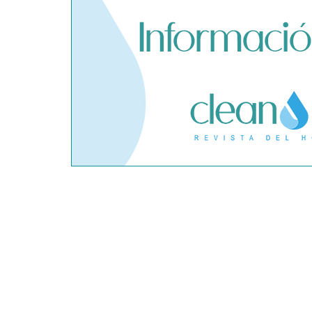
adquiere Amadeux para
límites del
impulsar un modelo más claro
privado ant
dentro del prop trading
hantavirus 
Conoce todos los servicios que
SPI Tecnolo
puede ofrecerte un vivero
virtualizac
como punto 
eficiencia y