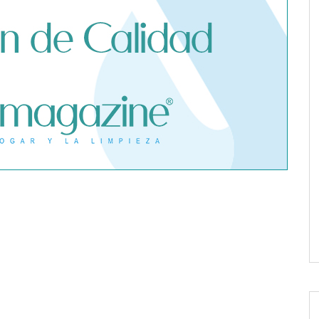
 seguro médico
e un contagio de
fuera de España
Dreame advierte: no todos los
purificadores de aire son
eficaces contra la alergia
gías reconoce la
Poliéster Casariche lidera la
ión de servidores
vanguardia en soluciones
clave para la
hidráulicas con sus nuevas
 el crecimiento
piscinas de alta resistencia