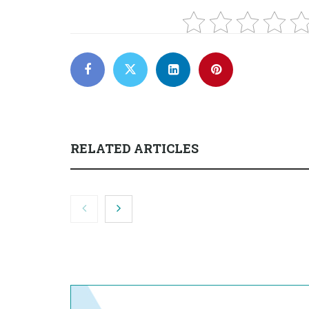
RELATED ARTICLES
El cofundador de Noctorial
SegurChollo