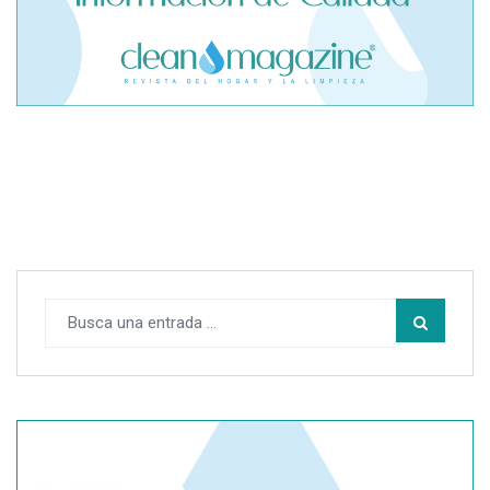
El cofundador de Noctorial adquiere Amadeux para
impulsar un modelo más claro dentro del prop trading
SegurChollo advierte de los límites del seguro médico
privado ante un contagio de hantavirus fuera de España