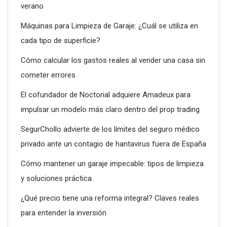
verano
Máquinas para Limpieza de Garaje: ¿Cuál se utiliza en
cada tipo de superficie?
Dreame advierte: no todos los purificadores de aire son
eficaces contra la alergia
Cómo calcular los gastos reales al vender una casa sin
cometer errores
El cofundador de Noctorial adquiere Amadeux para
impulsar un modelo más claro dentro del prop trading
SegurChollo advierte de los límites del seguro médico
privado ante un contagio de hantavirus fuera de España
Cómo mantener un garaje impecable: tipos de limpieza
y soluciones práctica
¿Qué precio tiene una reforma integral? Claves reales
para entender la inversión
Conoce todos los servicios que puede ofrecerte un vivero