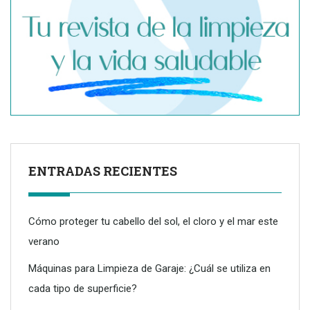
ENTRADAS RECIENTES
Cómo proteger tu cabello del sol, el cloro y el mar este
verano
Máquinas para Limpieza de Garaje: ¿Cuál se utiliza en
cada tipo de superficie?
Dreame advierte: no todos los purificadores de aire son
eficaces contra la alergia