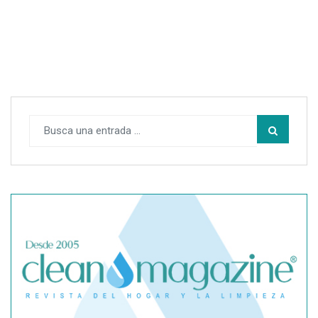
SegurChollo advierte de los límites del seguro médico
privado ante un contagio de hantavirus fuera de España