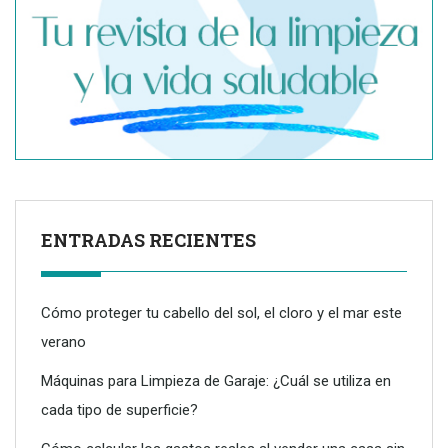
ENTRADAS RECIENTES
Cómo proteger tu cabello del sol, el cloro y el mar este
verano
Máquinas para Limpieza de Garaje: ¿Cuál se utiliza en
cada tipo de superficie?
Dreame advierte: no todos los purificadores de aire son
eficaces contra la alergia