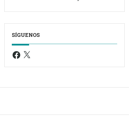
SÍGUENOS
Facebook
X
© 2005 -
2026
| TODOS LOS DERECHOS RESERVADOS |
Aviso leg