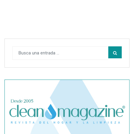
SegurChollo advierte de los límites del seguro médico
privado ante un contagio de hantavirus fuera de España