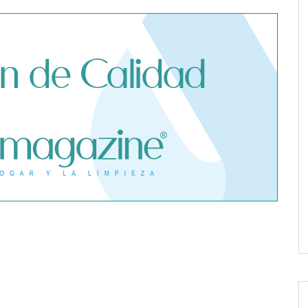
 advierte de los
 seguro médico
e un contagio de
fuera de España
Dreame advierte: no todos los
purificadores de aire son
eficaces contra la alergia
gías reconoce la
Poliéster Casariche lidera la