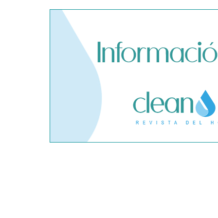
El cofundador de Noctorial
SegurChollo
adquiere Amadeux para
límites del
impulsar un modelo más claro
privado ant
dentro del prop trading
hantavirus 
Conoce todos los servicios que
SPI Tecnolo