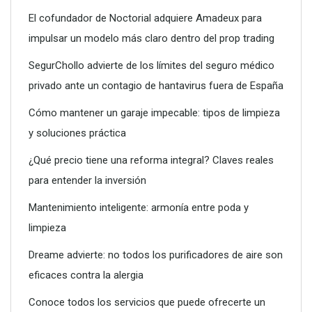
El cofundador de Noctorial adquiere Amadeux para
Limpieza técnica de calderas, termos y calentadores:
impulsar un modelo más claro dentro del prop trading
claves para un mantenimiento seguro
SegurChollo advierte de los límites del seguro médico
privado ante un contagio de hantavirus fuera de España
Cómo mantener un garaje impecable: tipos de limpieza
y soluciones práctica
¿Qué precio tiene una reforma integral? Claves reales
para entender la inversión
Mantenimiento inteligente: armonía entre poda y
limpieza
Dreame advierte: no todos los purificadores de aire son
Terrenos limpios, terrenos seguros: la importancia del
eficaces contra la alergia
desbroce responsable
Conoce todos los servicios que puede ofrecerte un