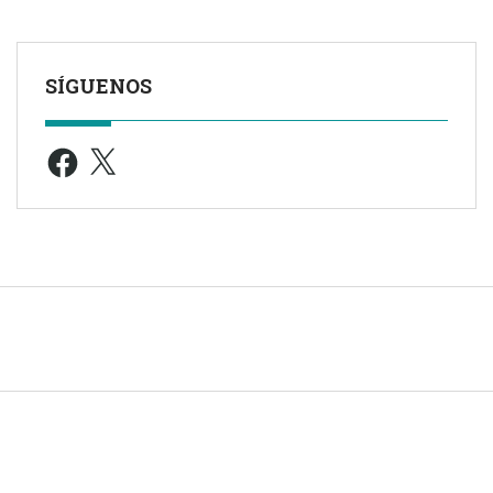
SÍGUENOS
Facebook
X
© 2005 -
2026
| TODOS LOS DERECHOS RESERVADOS |
Aviso leg