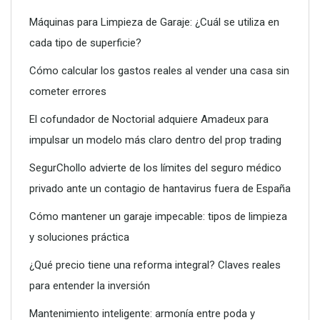
Máquinas para Limpieza de Garaje: ¿Cuál se utiliza en
cada tipo de superficie?
Dreame advierte: no todos los purificadores de aire son
eficaces contra la alergia
Cómo calcular los gastos reales al vender una casa sin
cometer errores
El cofundador de Noctorial adquiere Amadeux para
impulsar un modelo más claro dentro del prop trading
SegurChollo advierte de los límites del seguro médico
privado ante un contagio de hantavirus fuera de España
Cómo mantener un garaje impecable: tipos de limpieza
y soluciones práctica
¿Qué precio tiene una reforma integral? Claves reales
para entender la inversión
Conoce todos los servicios que puede ofrecerte un vivero
Mantenimiento inteligente: armonía entre poda y