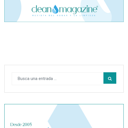
El cofundador de Noctorial adquiere Amadeux para
impulsar un modelo más claro dentro del prop trading
SegurChollo advierte de los límites del seguro médico
privado ante un contagio de hantavirus fuera de España