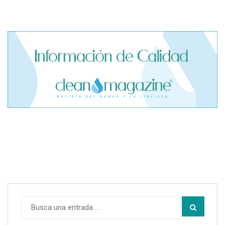
El cofundador de Noctorial adquiere Amadeux para
impulsar un modelo más claro dentro del prop trading