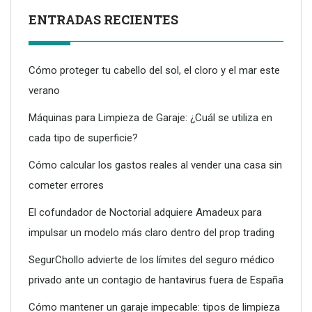
ENTRADAS RECIENTES
Cómo proteger tu cabello del sol, el cloro y el mar este
verano
Máquinas para Limpieza de Garaje: ¿Cuál se utiliza en
cada tipo de superficie?
Dreame advierte: no todos los purificadores de aire son
eficaces contra la alergia
Cómo calcular los gastos reales al vender una casa sin
cometer errores
El cofundador de Noctorial adquiere Amadeux para
impulsar un modelo más claro dentro del prop trading
SegurChollo advierte de los límites del seguro médico
privado ante un contagio de hantavirus fuera de España
Cómo mantener un garaje impecable: tipos de limpieza