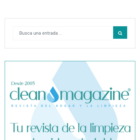
SegurChollo advierte de los límites del seguro médico
privado ante un contagio de hantavirus fuera de España