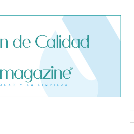
 advierte de los
 seguro médico
e un contagio de
fuera de España
Dreame advierte: no todos los
purificadores de aire son
eficaces contra la alergia