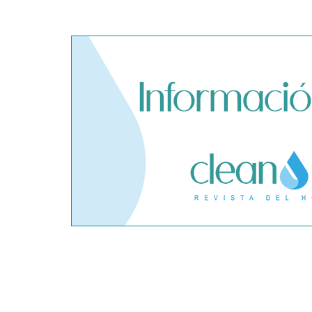
El cofundador de Noctorial
SegurChollo
adquiere Amadeux para
límites del
impulsar un modelo más claro
privado ant
dentro del prop trading
hantavirus 