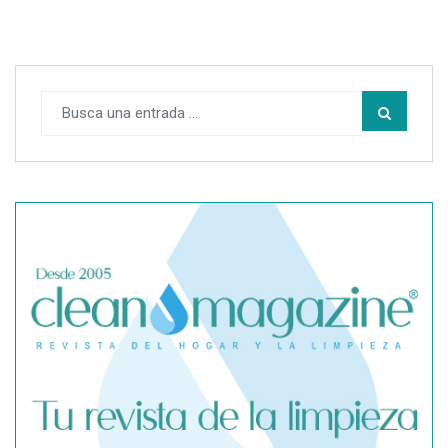
SegurChollo advierte de los límites del seguro médico
privado ante un contagio de hantavirus fuera de España