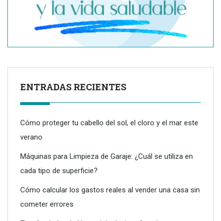
ENTRADAS RECIENTES
Cómo proteger tu cabello del sol, el cloro y el mar este
verano
Máquinas para Limpieza de Garaje: ¿Cuál se utiliza en
cada tipo de superficie?
Dreame advierte: no todos los purificadores de aire son
eficaces contra la alergia
Cómo calcular los gastos reales al vender una casa sin
cometer errores