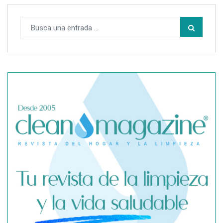
SegurChollo advierte de los límites del seguro médico
privado ante un contagio de hantavirus fuera de España