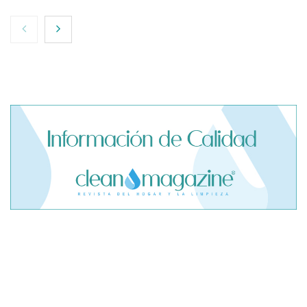
El cofundador de Noctorial adquiere Amadeux para
impulsar un modelo más claro dentro del prop trading