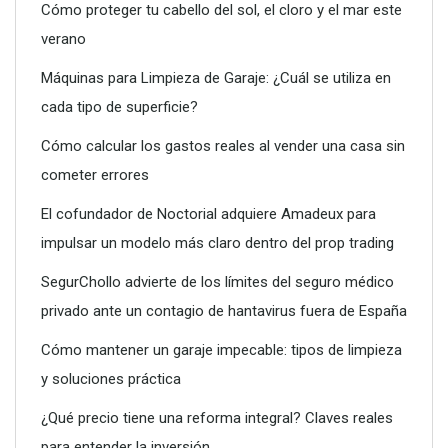
Cómo proteger tu cabello del sol, el cloro y el mar este
verano
Máquinas para Limpieza de Garaje: ¿Cuál se utiliza en
cada tipo de superficie?
Dreame advierte: no todos los purificadores de aire son
eficaces contra la alergia
Cómo calcular los gastos reales al vender una casa sin
cometer errores
El cofundador de Noctorial adquiere Amadeux para
impulsar un modelo más claro dentro del prop trading
SegurChollo advierte de los límites del seguro médico
privado ante un contagio de hantavirus fuera de España
Cómo mantener un garaje impecable: tipos de limpieza
y soluciones práctica
¿Qué precio tiene una reforma integral? Claves reales
para entender la inversión