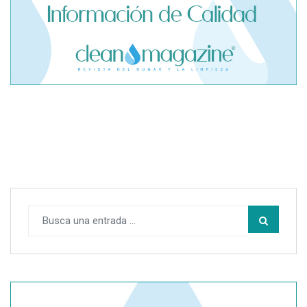
El cofundador de Noctorial adquiere Amadeux para
impulsar un modelo más claro dentro del prop trading