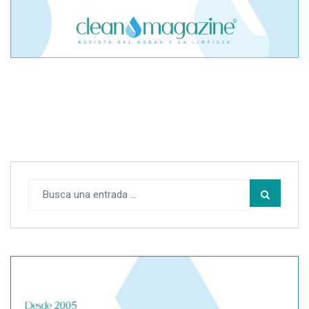
El cofundador de Noctorial adquiere Amadeux para
impulsar un modelo más claro dentro del prop trading
SegurChollo advierte de los límites del seguro médico
privado ante un contagio de hantavirus fuera de España