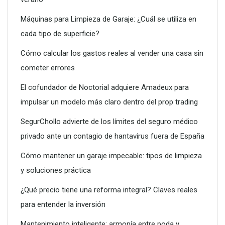
Máquinas para Limpieza de Garaje: ¿Cuál se utiliza en
cada tipo de superficie?
Dreame advierte: no todos los purificadores de aire son
eficaces contra la alergia
Cómo calcular los gastos reales al vender una casa sin
cometer errores
El cofundador de Noctorial adquiere Amadeux para
impulsar un modelo más claro dentro del prop trading
SegurChollo advierte de los límites del seguro médico
privado ante un contagio de hantavirus fuera de España
Cómo mantener un garaje impecable: tipos de limpieza
y soluciones práctica
¿Qué precio tiene una reforma integral? Claves reales
para entender la inversión
Conoce todos los servicios que puede ofrecerte un vivero
Mantenimiento inteligente: armonía entre poda y