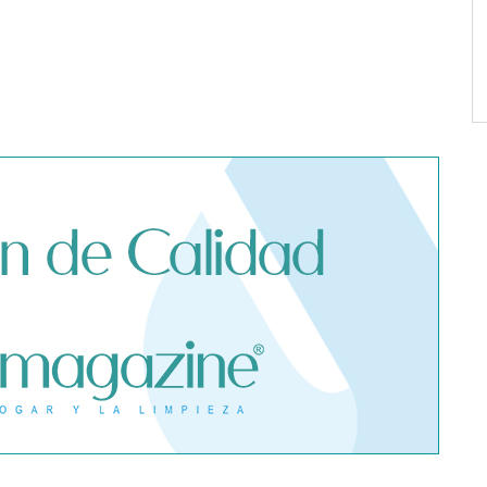
 advierte de los
 seguro médico
e un contagio de
fuera de España
Dreame advierte: no todos los
purificadores de aire son
eficaces contra la alergia