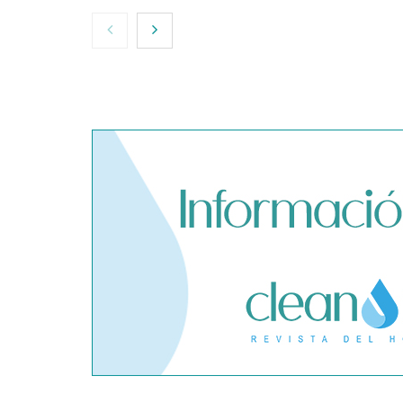
El cofundador de Noctorial
SegurChollo
adquiere Amadeux para
límites del
impulsar un modelo más claro
privado ant
dentro del prop trading
hantavirus 