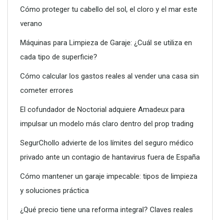
Cómo proteger tu cabello del sol, el cloro y el mar este
verano
Máquinas para Limpieza de Garaje: ¿Cuál se utiliza en
cada tipo de superficie?
Dreame advierte: no todos los purificadores de aire son
eficaces contra la alergia
Cómo calcular los gastos reales al vender una casa sin
cometer errores
El cofundador de Noctorial adquiere Amadeux para
impulsar un modelo más claro dentro del prop trading
SegurChollo advierte de los límites del seguro médico
privado ante un contagio de hantavirus fuera de España
Cómo mantener un garaje impecable: tipos de limpieza
y soluciones práctica
¿Qué precio tiene una reforma integral? Claves reales