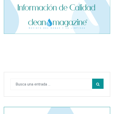
El cofundador de Noctorial adquiere Amadeux para
impulsar un modelo más claro dentro del prop trading