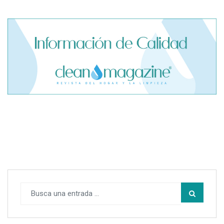
El cofundador de Noctorial adquiere Amadeux para
impulsar un modelo más claro dentro del prop trading