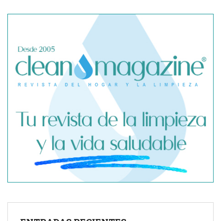
SegurChollo advierte de los límites del seguro médico
privado ante un contagio de hantavirus fuera de España