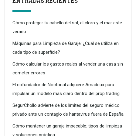
ENTRADAS RECIENTES
Cómo proteger tu cabello del sol, el cloro y el mar este
verano
Máquinas para Limpieza de Garaje: ¿Cuál se utiliza en
cada tipo de superficie?
Dreame advierte: no todos los purificadores de aire son
eficaces contra la alergia
Cómo calcular los gastos reales al vender una casa sin
cometer errores
El cofundador de Noctorial adquiere Amadeux para
impulsar un modelo más claro dentro del prop trading
SegurChollo advierte de los límites del seguro médico
privado ante un contagio de hantavirus fuera de España
Cómo mantener un garaje impecable: tipos de limpieza
y soluciones práctica