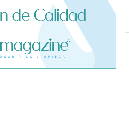
 seguro médico
e un contagio de
fuera de España
Dreame advierte: no todos los
purificadores de aire son
eficaces contra la alergia
gías reconoce la
Poliéster Casariche lidera la
ión de servidores
vanguardia en soluciones
clave para la
hidráulicas con sus nuevas
 el crecimiento
piscinas de alta resistencia