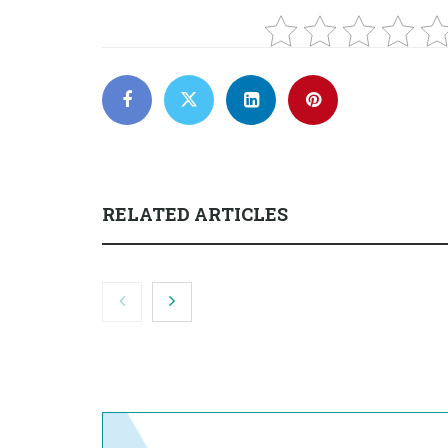
RELATED ARTICLES
El cofundador de Noctorial
SegurChollo