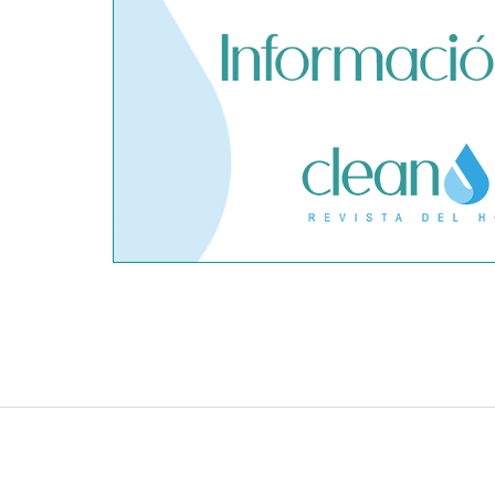
adquiere Amadeux para
límites del
impulsar un modelo más claro
privado ant
dentro del prop trading
hantavirus 
Conoce todos los servicios que
SPI Tecnolo
puede ofrecerte un vivero
virtualizac
como punto 
eficiencia y