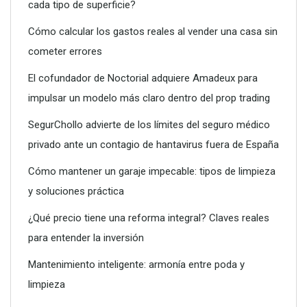
cada tipo de superficie?
Dreame advierte: no todos los purificadores de aire son
eficaces contra la alergia
Cómo calcular los gastos reales al vender una casa sin
cometer errores
El cofundador de Noctorial adquiere Amadeux para
impulsar un modelo más claro dentro del prop trading
SegurChollo advierte de los límites del seguro médico
privado ante un contagio de hantavirus fuera de España
Cómo mantener un garaje impecable: tipos de limpieza
y soluciones práctica
¿Qué precio tiene una reforma integral? Claves reales
para entender la inversión
Conoce todos los servicios que puede ofrecerte un vivero
Mantenimiento inteligente: armonía entre poda y
limpieza