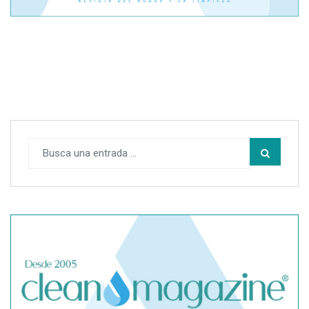
El cofundador de Noctorial adquiere Amadeux para
impulsar un modelo más claro dentro del prop trading
SegurChollo advierte de los límites del seguro médico
privado ante un contagio de hantavirus fuera de España