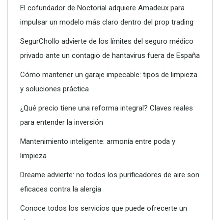
El cofundador de Noctorial adquiere Amadeux para
Limpieza técnica de calderas, termos y calentadores:
impulsar un modelo más claro dentro del prop trading
claves para un mantenimiento seguro
SegurChollo advierte de los límites del seguro médico
privado ante un contagio de hantavirus fuera de España
Cómo mantener un garaje impecable: tipos de limpieza
y soluciones práctica
¿Qué precio tiene una reforma integral? Claves reales
para entender la inversión
Mantenimiento inteligente: armonía entre poda y
limpieza
Dreame advierte: no todos los purificadores de aire son
Terrenos limpios, terrenos seguros: la importancia del
eficaces contra la alergia
desbroce responsable
Conoce todos los servicios que puede ofrecerte un