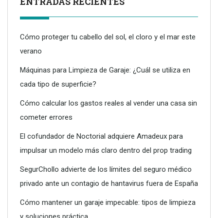
ENTRADAS RECIENTES
Cómo proteger tu cabello del sol, el cloro y el mar este
verano
Máquinas para Limpieza de Garaje: ¿Cuál se utiliza en
cada tipo de superficie?
Dreame advierte: no todos los purificadores de aire son
eficaces contra la alergia
Cómo calcular los gastos reales al vender una casa sin
cometer errores
El cofundador de Noctorial adquiere Amadeux para
impulsar un modelo más claro dentro del prop trading
SegurChollo advierte de los límites del seguro médico
privado ante un contagio de hantavirus fuera de España
Cómo mantener un garaje impecable: tipos de limpieza
y soluciones práctica