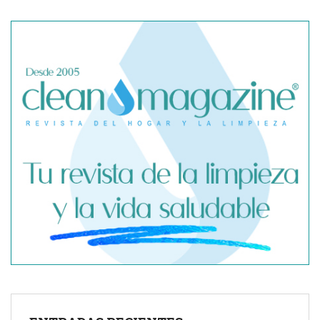
SegurChollo advierte de los límites del seguro médico
privado ante un contagio de hantavirus fuera de España