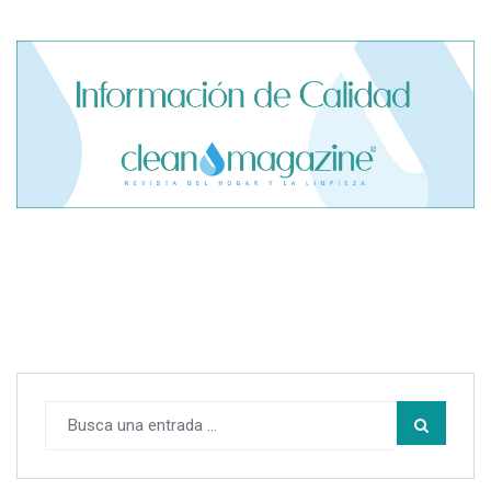
El cofundador de Noctorial adquiere Amadeux para
impulsar un modelo más claro dentro del prop trading