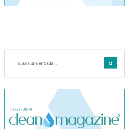
Cómo proteger tu cabello del sol, el cloro y el mar este
verano
Cómo calcular los gastos reales al vender una casa sin
cometer errores